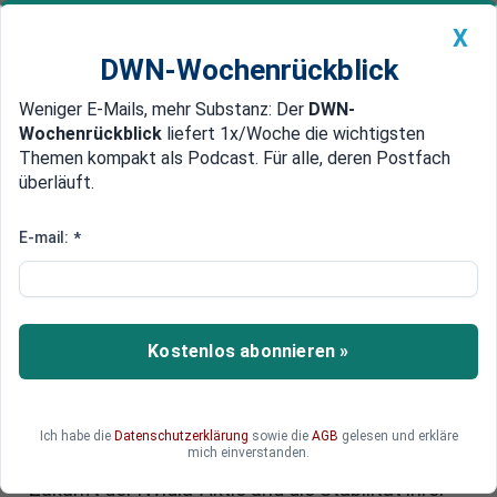
X
DWN-Wochenrückblick
Weniger E-Mails, mehr Substanz: Der
DWN-
Geldanlage Premium
Newsticker
MEIN DWN:
Wochenrückblick
liefert 1x/Woche die wichtigsten
Edelmetalle
DWN-Magazin
China
Themen kompakt als Podcast. Für alle, deren Postfach
überläuft.
DWN-Wochenrückblick
Auto Premium
Nvidia-Aktie im Fokus: Googles
E-mail:
*
TPU-Pläne verschärfen den KI-
Wettbewerb
Kostenlos abonnieren »
Der Wettbewerb um die leistungsfähigsten KI-
Chips gewinnt rasant an Dynamik, da große
Technologiekonzerne ihre Strategien neu
ausrichten und Investitionen massiv ausweiten.
Ich habe die
Datenschutzerklärung
sowie die
AGB
gelesen und erkläre
mich einverstanden.
Welche Folgen hat diese Entwicklung für die
Zukunft der Nvidia-Aktie und die Stabilität ihrer