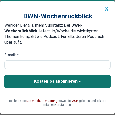
X
DWN-Wochenrückblick
Weniger E-Mails, mehr Substanz: Der
DWN-
Geldanlage Premium
Newsticker
MEIN DWN:
Wochenrückblick
liefert 1x/Woche die wichtigsten
Edelmetalle
DWN-Magazin
China
Themen kompakt als Podcast. Für alle, deren Postfach
überläuft.
DWN-Wochenrückblick
Auto Premium
Japanische Prinzessin Yuriko
E-mail:
*
mit 101 Jahren gestorben
Sie war das älteste noch lebende Mitglied der
japanischen Kaiserfamilie. Nun ist Prinzessin
Kostenlos abonnieren »
Yuriko in einem Krankenhaus in Tokio gestorben.
Ich habe die
Datenschutzerklärung
sowie die
AGB
gelesen und erkläre
mich einverstanden.
Deutsche Wirtschaftsnachrichten