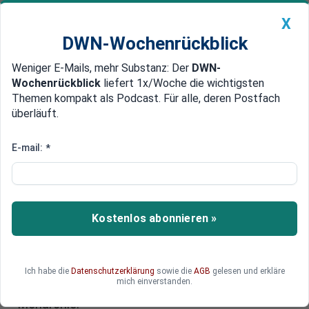
X
DWN-Wochenrückblick
Weniger E-Mails, mehr Substanz: Der
DWN-
Geldanlage Premium
Newsticker
MEIN DWN:
Wochenrückblick
liefert 1x/Woche die wichtigsten
Edelmetalle
DWN-Magazin
China
Themen kompakt als Podcast. Für alle, deren Postfach
überläuft.
DWN-Wochenrückblick
Auto Premium
50 Jahre ohne Monarchie:
E-mail:
*
Griechenlands Weg zur
Demokratie
Kostenlos abonnieren »
Könige in Griechenland hatten es nicht leicht:
Einige wurden ermordet, andere abgesetzt, und
einer fiel einem Affenbiss zum Opfer. Heute
kommen royale Skandale nur noch aus dem
Ich habe die
Datenschutzerklärung
sowie die
AGB
gelesen und erkläre
mich einverstanden.
Ausland. Die Griechen selbst leben gut ohne
Monarchie.