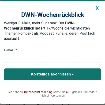
X
DWN-Wochenrückblick
Weniger E-Mails, mehr Substanz: Der
DWN-
Geldanlage Premium
Newsticker
MEIN DWN:
Wochenrückblick
liefert 1x/Woche die wichtigsten
Edelmetalle
DWN-Magazin
China
Themen kompakt als Podcast. Für alle, deren Postfach
überläuft.
DWN-Wochenrückblick
Auto Premium
Auf einmal haben alle Ideen!
E-mail:
*
Wahlkampfversprechen: Was die
Parteien zu Steuern, Rente,
Klima planen
Kostenlos abonnieren »
Die Wahlkampfprogramme der deutschen
Parteien werden erst am kommenden Dienstag
Ich habe die
Datenschutzerklärung
sowie die
AGB
gelesen und erkläre
offiziell vorgestellt. Die Grundthemen und
mich einverstanden.
Positionierungen sind jedoch bereits klar.