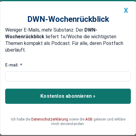
X
DWN-Wochenrückblick
Weniger E-Mails, mehr Substanz: Der
DWN-
Geldanlage Premium
Newsticker
MEIN DWN:
Wochenrückblick
liefert 1x/Woche die wichtigsten
Edelmetalle
DWN-Magazin
China
Themen kompakt als Podcast. Für alle, deren Postfach
überläuft.
DWN-Wochenrückblick
Auto Premium
Jetzt geht's richtig los: Sieben
E-mail:
*
Wochen Turbo-Wahlkampf
Bisher war alles nur Vorgeplänkel. Nach der
Weihnachtspause geht der erste
Kostenlos abonnieren »
Winterwahlkampf seit fast 40 Jahren nun aber
so richtig los. Die SPD machte am Sonntag den
Anfang.
Ich habe die
Datenschutzerklärung
sowie die
AGB
gelesen und erkläre
mich einverstanden.