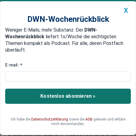
X
DWN-Wochenrückblick
Weniger E-Mails, mehr Substanz: Der
DWN-
Geldanlage Premium
Newsticker
MEIN DWN:
Wochenrückblick
liefert 1x/Woche die wichtigsten
Edelmetalle
DWN-Magazin
China
Themen kompakt als Podcast. Für alle, deren Postfach
überläuft.
DWN-Wochenrückblick
Auto Premium
"Atomausstieg war richtig":
E-mail:
*
Scholz verteidigt sich im U-
Ausschuss
Kostenlos abonnieren »
Der Bundestags-Untersuchungsausschuss zum
Atomausstieg ist vorbei. Als Zeugen wurden
Wirtschaftsminister Robert Habeck und Kanzler
Olaf Scholz befragt. Wurde die
Ich habe die
Datenschutzerklärung
sowie die
AGB
gelesen und erkläre
mich einverstanden.
Laufzeitverlängerung der Kernkraftwerke wirklich
ergebnisoffen geprüft? Habeck schaltete auf