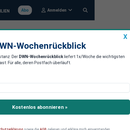
Anmelden
Abo
ILIEN
X
a
DWN-Wochenrückblick
WN-Wochenrückblick
stanz: Der
DWN-Wochenrückblick
liefert 1x/Woche die wichtigsten
Bürgermeister
. Für alle, deren Postfach überläuft.
e sind hautnahe
eglied zwischen Bürgern,
Kostenlos abonnieren »
keit mit Familie und Beruf
politisch engagieren
chutzerklärung
sowie die
AGB
gelesen und erkläre mich einverstanden.