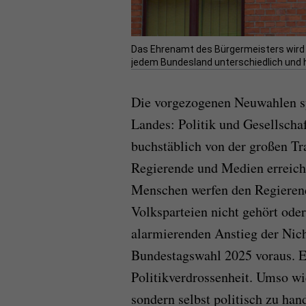
Das Ehrenamt des Bürgermeisters wird m
jedem Bundesland unterschiedlich und 
Die vorgezogenen Neuwahlen sy
Landes: Politik und Gesellschaf
buchstäblich von der großen Tr
Regierende und Medien erreich
Menschen werfen den Regierende
Volksparteien nicht gehört ode
alarmierenden Anstieg der Nich
Bundestagswahl 2025 voraus. E
Politikverdrossenheit. Umso wic
sondern selbst politisch zu han