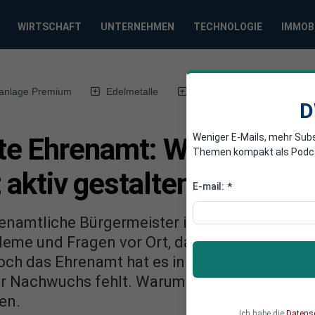
WIRTSCHAFT
UNTERNEHMEN
TECHNOLOGIE
IMMOB
anlage Premium
Edelmetalle
DWN-Magazin
Chin
D
Weniger E-Mails, mehr Sub
e Ehrenamt: Werden Sie 
Themen kompakt als Podcast
t aktiv gestalten
E-mail:
*
renamtliche Bürgermeister in Deutschland. Si
leme und Fragen vor Ort, das volksnahe Bind
och das Ehrenamt hat es in sich: Die Vereinbar
er Nachwuchs fehlt. Warum mehr Bürger sich 
den.
Ich habe die
Datens