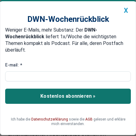
X
DWN-Wochenrückblick
Weniger E-Mails, mehr Substanz: Der
DWN-
Geldanlage Premium
Newsticker
MEIN DWN:
Wochenrückblick
liefert 1x/Woche die wichtigsten
Edelmetalle
DWN-Magazin
China
Themen kompakt als Podcast. Für alle, deren Postfach
überläuft.
DWN-Wochenrückblick
Auto Premium
Trumps Handelsstrategie und
E-mail:
*
die Zukunft des US-Dollars: Wird
Krypto den Dollar retten?
Kostenlos abonnieren »
Die aggressive Handelsstrategie von US-
Präsident Donald Trump wird bald auf einen
elementaren Widerspruch stoßen: Die
Verhängung von Zöllen und die Ablehnung des
Ich habe die
Datenschutzerklärung
sowie die
AGB
gelesen und erkläre
mich einverstanden.
Multilateralismus im Namen des Schutzes
amerikanischer Arbeitsplätze stehen im