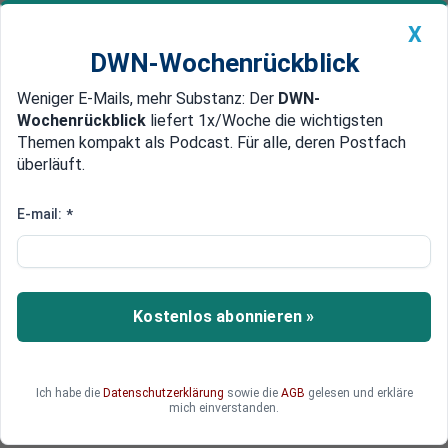
X
DWN-Wochenrückblick
Weniger E-Mails, mehr Substanz: Der
DWN-
Geldanlage Premium
Newsticker
MEIN DWN:
Wochenrückblick
liefert 1x/Woche die wichtigsten
Edelmetalle
DWN-Magazin
China
Themen kompakt als Podcast. Für alle, deren Postfach
überläuft.
DWN-Wochenrückblick
Auto Premium
Norma Group: Autozulieferer
E-mail:
*
kämpft mit Branchenflaute und
sinkendem Gewinn
Kostenlos abonnieren »
Schwache Automobil- und Bauwirtschaft
belasten Norma Group – Umsatz und operativer
Gewinn 2024 rückläufig
Ich habe die
Datenschutzerklärung
sowie die
AGB
gelesen und erkläre
mich einverstanden.