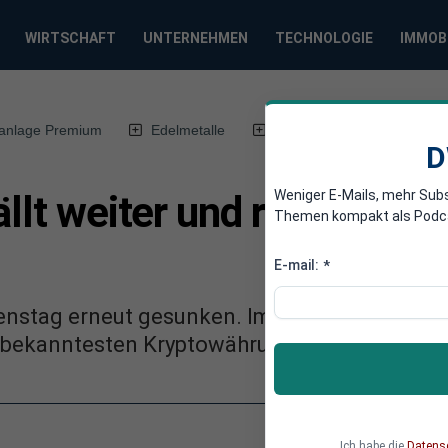
WIRTSCHAFT
UNTERNEHMEN
TECHNOLOGIE
IMMOB
anlage Premium
Edelmetalle
DWN-Magazin
Chin
D
Weniger E-Mails, mehr Sub
ällt weiter und rutscht un
Themen kompakt als Podcast
E-mail:
*
Dienstag erneut gesunken. Im Vergleich zum W
d bekanntesten Kryptowährung jedoch begrenz
Ich habe die
Datens