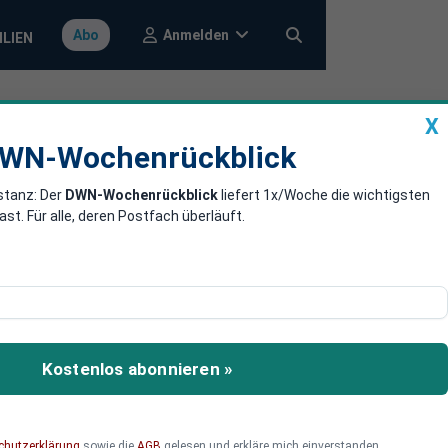
Anmelden
Abo
ILIEN
X
a
DWN-Wochenrückblick
WN-Wochenrückblick
stanz: Der
DWN-Wochenrückblick
liefert 1x/Woche die wichtigsten
ter 84.000 US-
. Für alle, deren Postfach überläuft.
ochenbeginn blieben die
t.
Kostenlos abonnieren »
chutzerklärung
sowie die
AGB
gelesen und erkläre mich einverstanden.