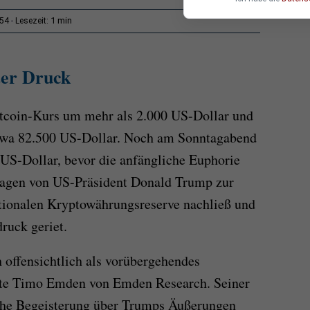
1 min
:54
Lesezeit:
ter Druck
tcoin-Kurs um mehr als 2.000 US-Dollar und
 etwa 82.500 US-Dollar. Noch am Sonntagabend
0 US-Dollar, bevor die anfängliche Euphorie
sagen von US-Präsident Donald Trump zur
tionalen Kryptowährungsreserve nachließ und
ruck geriet.
h offensichtlich als vorübergehendes
rte Timo Emden von Emden Research. Seiner
che Begeisterung über Trumps Äußerungen