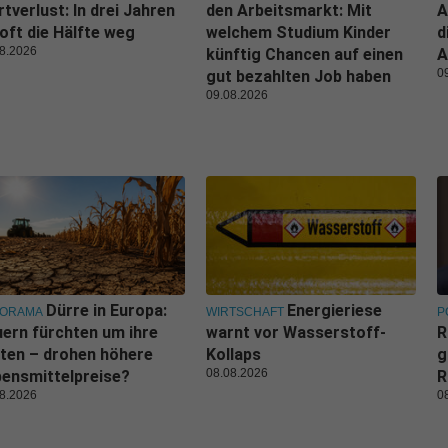
tverlust: In drei Jahren
den Arbeitsmarkt: Mit
A
 oft die Hälfte weg
welchem Studium Kinder
d
8.2026
künftig Chancen auf einen
A
0
gut bezahlten Job haben
09.08.2026
Dürre in Europa:
Energieriese
NORAMA
WIRTSCHAFT
P
ern fürchten um ihre
warnt vor Wasserstoff-
R
ten – drohen höhere
Kollaps
g
08.08.2026
ensmittelpreise?
R
8.2026
0