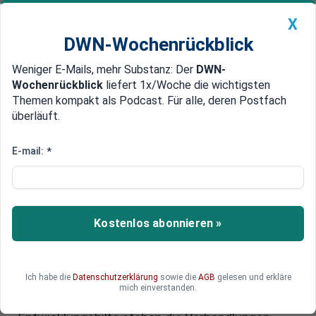
X
DWN-Wochenrückblick
Weniger E-Mails, mehr Substanz: Der
DWN-
Geldanlage Premium
Newsticker
MEIN DWN:
Wochenrückblick
liefert 1x/Woche die wichtigsten
Edelmetalle
DWN-Magazin
China
Themen kompakt als Podcast. Für alle, deren Postfach
überläuft.
DWN-Wochenrückblick
Auto Premium
Koalitionsverhandlungen
E-mail:
*
zwischen CDU und SPD: Bei
diesen Streitthemen knirscht es
noch
Kostenlos abonnieren »
Union und SPD haben sich auf ein großes
Finanzpaket für Verteidigung und Infrastruktur
Ich habe die
Datenschutzerklärung
sowie die
AGB
gelesen und erkläre
verständigt. Doch in zentralen Streitpunkten wie
mich einverstanden.
Steuerpolitik, Bürgergeld und Rente oder