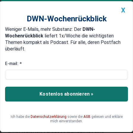
X
DWN-Wochenrückblick
Weniger E-Mails, mehr Substanz: Der
DWN-
Geldanlage Premium
Newsticker
MEIN DWN:
Wochenrückblick
liefert 1x/Woche die wichtigsten
Edelmetalle
DWN-Magazin
China
Themen kompakt als Podcast. Für alle, deren Postfach
überläuft.
DWN-Wochenrückblick
Auto Premium
Betriebsbedingte Kündigung:
E-mail:
*
Was gilt für Arbeitgeber und
Arbeitnehmer?
Kostenlos abonnieren »
Die andauernde Wirtschaftskrise führt in
Deutschland zu immer mehr Firmenpleiten und
zunehmenden Stellenabbau bei Unternehmen.
Damit wächst die Anzahl betriebsbedingter
Ich habe die
Datenschutzerklärung
sowie die
AGB
gelesen und erkläre
mich einverstanden.
Kündigungen und die Zahl der Arbeitslosen. Doch
unter welchen Voraussetzungen ist eine