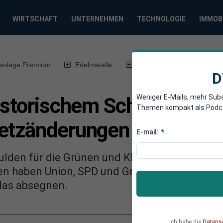
WIRTSCHAFT
UNTERNEHMEN
TECHNOLOGIE
IMMOB
anlage Premium
Edelmetalle
DWN-Magazin
Chin
D
Weniger E-Mails, mehr Sub
historischem Schuldenpak
Themen kompakt als Podcast
setz­än­de­rungen werden g
E-mail:
*
lden für die Grünen und Klimaneutralität bis
 haben Union, SPD und Grüne eine Einigung e
das absegnen.
Ich habe die
Datens