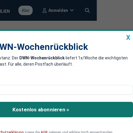
Anmelden
Abo
ILIEN
X
a
DWN-Wochenrückblick
WN-Wochenrückblick
stanz: Der
DWN-Wochenrückblick
liefert 1x/Woche die wichtigsten
et: Schwarz-
. Für alle, deren Postfach überläuft.
rün
 2045 im Grundgesetz:
rzielt. Am Sonntag soll
Kostenlos abonnieren »
chutzerklärung
sowie die
AGB
gelesen und erkläre mich einverstanden.