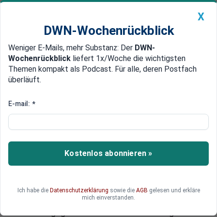
X
DWN-Wochenrückblick
Weniger E-Mails, mehr Substanz: Der
DWN-
Geldanlage Premium
Newsticker
MEIN DWN:
Wochenrückblick
liefert 1x/Woche die wichtigsten
Edelmetalle
DWN-Magazin
China
Themen kompakt als Podcast. Für alle, deren Postfach
überläuft.
DWN-Wochenrückblick
Auto Premium
Solidaritätszuschlag
E-mail:
*
verfassungsgemäß?
Wirtschaftsverbände und FDP-
Politiker fordern Soli-
Kostenlos abonnieren »
Abschaffung
Das höchste deutsche Gericht hatte eine
Ich habe die
Datenschutzerklärung
sowie die
AGB
gelesen und erkläre
mich einverstanden.
Verfassungsbeschwerde von sechs FDP-
Politikern gegen den Solidaritätszuschlag