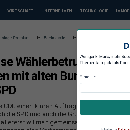
WIRTSCHAFT
UNTERNEHMEN
TECHNOLOGIE
IMMOB
anlage Premium
Edelmetalle
DWN-Magazin
Chin
D
Weniger E-Mails, mehr Sub
e Wählerbetrug: 500 Mil
Themen kompakt als Podcast
n mit alten Bundestag - 
E-mail:
*
SPD
die CDU einen klaren Auftrag für Umsetzung d
h die SPD und auch die Grünen und damit der
allererst wil man gemeinsam Schulden mache
Ich habe die
Datens