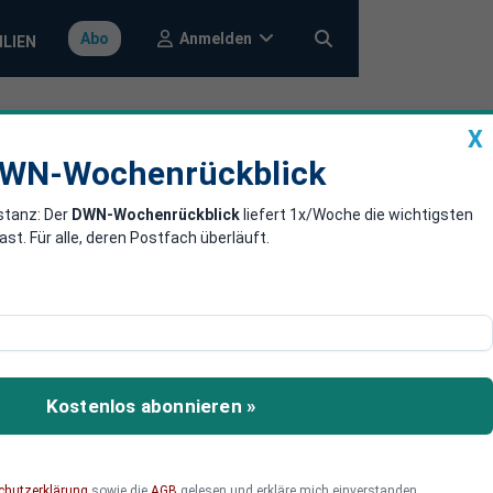
Anmelden
Abo
ILIEN
X
a
DWN-Wochenrückblick
WN-Wochenrückblick
stanz: Der
DWN-Wochenrückblick
liefert 1x/Woche die wichtigsten
liarden
. Für alle, deren Postfach überläuft.
Das Ergebnis
ringende
Kostenlos abonnieren »
 Klimaschutz sitzen mit
n – mithilfe des alten
chutzerklärung
sowie die
AGB
gelesen und erkläre mich einverstanden.