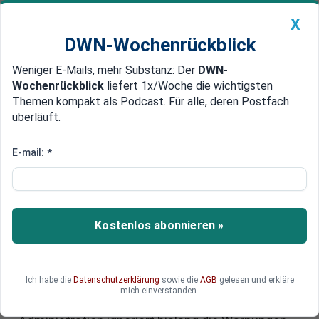
X
DWN-Wochenrückblick
Weniger E-Mails, mehr Substanz: Der
DWN-
Geldanlage Premium
Newsticker
MEIN DWN:
Wochenrückblick
liefert 1x/Woche die wichtigsten
Edelmetalle
DWN-Magazin
China
Themen kompakt als Podcast. Für alle, deren Postfach
überläuft.
DWN-Wochenrückblick
Auto Premium
Trump-Zölle könnten
E-mail:
*
Preiskarussell, Zinserhöhungen
und Insolvenzen anheizen - die
EU bereitet sich vor
Kostenlos abonnieren »
Die Regierungen weltweit bereiten sich auf die
massive Einführung von Zöllen durch US-
Ich habe die
Datenschutzerklärung
sowie die
AGB
gelesen und erkläre
Präsident Donald Trump vor, die, so sein Plan, „in
mich einverstanden.
allen Ländern“ starten sollen. Die neue US-