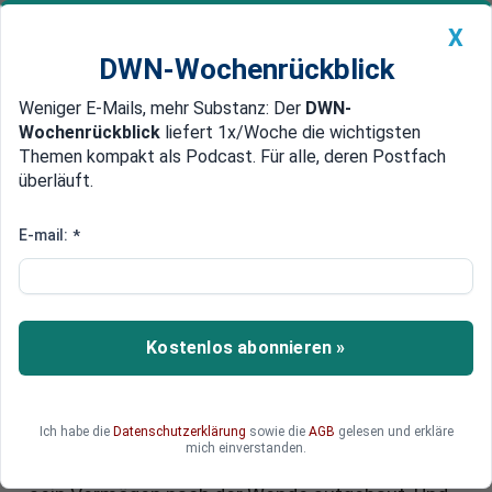
X
DWN-Wochenrückblick
Weniger E-Mails, mehr Substanz: Der
DWN-
Geldanlage Premium
Newsticker
MEIN DWN:
Wochenrückblick
liefert 1x/Woche die wichtigsten
Edelmetalle
DWN-Magazin
China
Themen kompakt als Podcast. Für alle, deren Postfach
überläuft.
DWN-Wochenrückblick
Auto Premium
Reichster Ostdeutscher: Wie ein
E-mail:
*
Unternehmer einen kleinen DDR-
Betrieb zum globalen Player
macht
Kostenlos abonnieren »
Rekord-Umsatz trotz Krisen: Der Umsatz von
ORAFOL betrug im Jahr 2024 betrug 883 Millionen
Ich habe die
Datenschutzerklärung
sowie die
AGB
gelesen und erkläre
Euro – ein Rekordjahr trotz Wirtschaftskrise. Wie
mich einverstanden.
der Chef des Folienherstellers den Konzern und