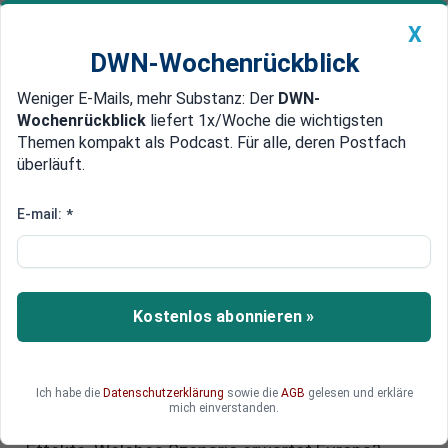
X
DWN-Wochenrückblick
Weniger E-Mails, mehr Substanz: Der
DWN-
Geldanlage Premium
Newsticker
MEIN DWN:
Wochenrückblick
liefert 1x/Woche die wichtigsten
Edelmetalle
DWN-Magazin
China
Themen kompakt als Podcast. Für alle, deren Postfach
überläuft.
DWN-Wochenrückblick
Auto Premium
Europas Albtraum ist wahr
E-mail:
*
geworden: Welche Branchen
unter den neuen
Handelsbarrieren leiden
Kostenlos abonnieren »
Die neuen Zölle von US-Präsident Trump setzen
ganze Branchen unter Druck – die Auswirkungen
Ich habe die
Datenschutzerklärung
sowie die
AGB
gelesen und erkläre
sind spürbar. Ein Überblick über die wichtigsten
mich einverstanden.
Betroffenen und die zu erwartenden langfristigen