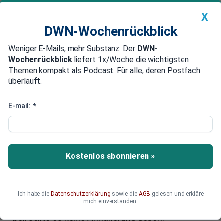
X
DWN-Wochenrückblick
Weniger E-Mails, mehr Substanz: Der
DWN-
Geldanlage Premium
Newsticker
MEIN DWN:
Wochenrückblick
liefert 1x/Woche die wichtigsten
Edelmetalle
DWN-Magazin
China
Themen kompakt als Podcast. Für alle, deren Postfach
überläuft.
DWN-Wochenrückblick
Auto Premium
Trump-Zölle: EU lässt
E-mail:
*
Gegenmaßnahmen 90 Tage
ruhen
Kostenlos abonnieren »
Die EU verzichtet vorerst auf Gegenzölle gegen
die USA. Auslöser ist eine 90-tägige Zollpause,
die Präsident Trump kurzfristig angekündigt hat.
Brüssel will die Gelegenheit nutzen, um
Ich habe die
Datenschutzerklärung
sowie die
AGB
gelesen und erkläre
mich einverstanden.
Gespräche zu führen – behält aber alle Optionen
bei, sollte es keine Annäherung geben.