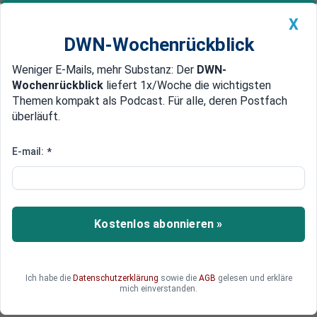
X
DWN-Wochenrückblick
Weniger E-Mails, mehr Substanz: Der
DWN-
Geldanlage Premium
Newsticker
MEIN DWN:
Wochenrückblick
liefert 1x/Woche die wichtigsten
Edelmetalle
DWN-Magazin
China
Themen kompakt als Podcast. Für alle, deren Postfach
überläuft.
DWN-Wochenrückblick
Auto Premium
Russland-Ukraine-
E-mail:
*
Friedensverhandlungen: Was
kann in Istanbul erreicht werden?
Kostenlos abonnieren »
Russland und Ukraine starten in Istanbul neue
Friedensverhandlungen – doch wie realistisch
sind Fortschritte? Welche Rolle spielen
internationale Akteure und wie reagieren die
Ich habe die
Datenschutzerklärung
sowie die
AGB
gelesen und erkläre
mich einverstanden.
politischen Führungspersönlichkeiten?