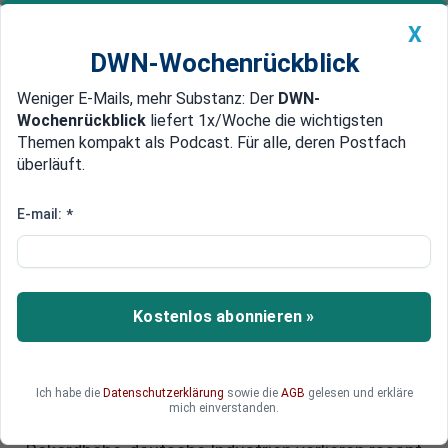
X
DWN-Wochenrückblick
Weniger E-Mails, mehr Substanz: Der
DWN-
Geldanlage Premium
Newsticker
MEIN DWN:
Wochenrückblick
liefert 1x/Woche die wichtigsten
Edelmetalle
DWN-Magazin
China
Themen kompakt als Podcast. Für alle, deren Postfach
überläuft.
DWN-Wochenrückblick
Auto Premium
Wie China europäische
E-mail:
*
Unternehmen vom Markt
verdrängt – und Brüssel
zuschaut
Kostenlos abonnieren »
China überschwemmt Europa mit Billigwaren,
während europäische Exporte nach Peking
Ich habe die
Datenschutzerklärung
sowie die
AGB
gelesen und erkläre
einbrechen – und Brüssel steht hilflos daneben.
mich einverstanden.
Der Handelsüberschuss Chinas erreicht