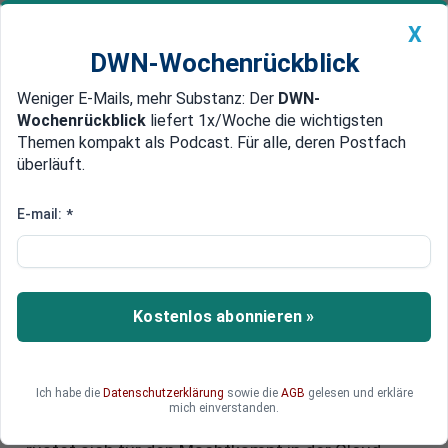
X
DWN-Wochenrückblick
Weniger E-Mails, mehr Substanz: Der
DWN-
Geldanlage Premium
Newsticker
MEIN DWN:
Wochenrückblick
liefert 1x/Woche die wichtigsten
Edelmetalle
DWN-Magazin
China
Themen kompakt als Podcast. Für alle, deren Postfach
überläuft.
DWN-Wochenrückblick
Auto Premium
Amazons Geheimwaffe aus
E-mail:
*
Israel: Wie ein unbekanntes
Start-up den KI-Krieg
entscheidet
Kostenlos abonnieren »
Ein unbekanntes Start-up aus Israel liefert den
Treibstoff für Amazons KI-Vormarsch. Mit
Ich habe die
Datenschutzerklärung
sowie die
AGB
gelesen und erkläre
Annapurna Labs sichert sich der Tech-Gigant die
mich einverstanden.
Kontrolle über seine Chip-Infrastruktur – und