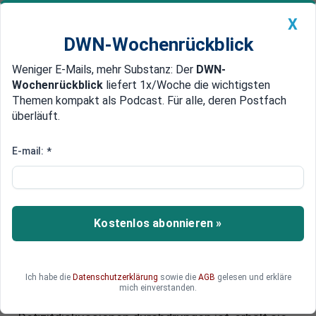
X
DWN-Wochenrückblick
Weniger E-Mails, mehr Substanz: Der
DWN-
Geldanlage Premium
Newsticker
MEIN DWN:
Wochenrückblick
liefert 1x/Woche die wichtigsten
Edelmetalle
DWN-Magazin
China
Themen kompakt als Podcast. Für alle, deren Postfach
überläuft.
DWN-Wochenrückblick
Auto Premium
Das neue Magazin ist da: Das
E-mail:
*
können wir gut - wo Deutschland
in Zeiten von KI, Transformation
und Globalisierung überzeugt
Kostenlos abonnieren »
Was kann Deutschland gut? Diese Frage mag auf
den ersten Blick einfach erscheinen, fast schon
Ich habe die
Datenschutzerklärung
sowie die
AGB
gelesen und erkläre
trivial. Doch in einer Zeit, in der das Land von
mich einverstanden.
Selbstzweifeln, Krisendiagnosen und