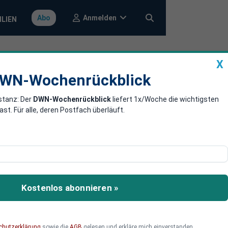
Anmelden
Abo
ILIEN
X
a
DWN-Wochenrückblick
WN-Wochenrückblick
stanz: Der
DWN-Wochenrückblick
liefert 1x/Woche die wichtigsten
er Menschen,
. Für alle, deren Postfach überläuft.
die es nicht
ise Kjaer über
Kostenlos abonnieren »
einfach passiert – sondern
chutzerklärung
sowie die
AGB
gelesen und erkläre mich einverstanden.