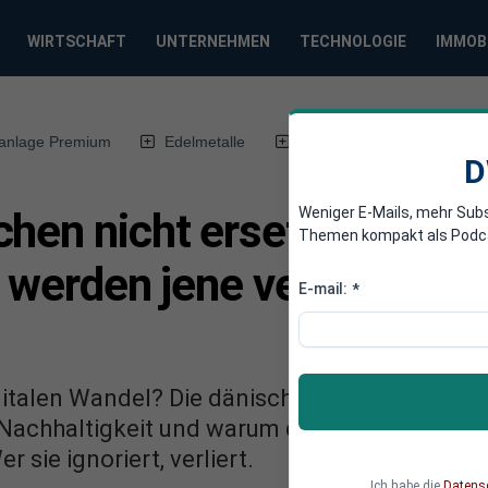
WIRTSCHAFT
UNTERNEHMEN
TECHNOLOGIE
IMMOB
anlage Premium
Edelmetalle
DWN-Magazin
Chin
D
Weniger E-Mails, mehr Sub
chen nicht ersetzen – ab
Themen kompakt als Podcast
, werden jene verdrängen, 
E-mail:
*
alen Wandel? Die dänische Futuristin Anne L
Nachhaltigkeit und warum die Zukunft nicht 
 sie ignoriert, verliert.
Ich habe die
Datens