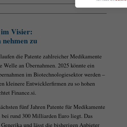
m Visier:
n nehmen zu
laufen die Patente zahlreicher Medikamente
ine Welle an Übernahmen. 2025 könnte ein
bernahmen im Biotechnologiesektor werden –
n kleinere Entwicklerfirmen zu so hohen
htet Finance.si.
nächsten fünf Jahren Patente für Medikamente
 bei rund 300 Milliarden Euro liegt. Das
 Generika und lässt die bisherigen Anbieter