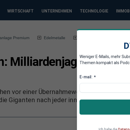
WIRTSCHAFT
UNTERNEHMEN
TECHNOLOGIE
IMMOB
anlage Premium
Edelmetalle
DWN-Magazin
Chin
D
Weniger E-Mails, mehr Sub
: Milliardenjagd der Kon
Themen kompakt als Podcast
E-mail:
*
n vor einer Übernahmewelle historischen Au
 die Giganten nach jeder innovativen Beute.
Ich habe die
Datens