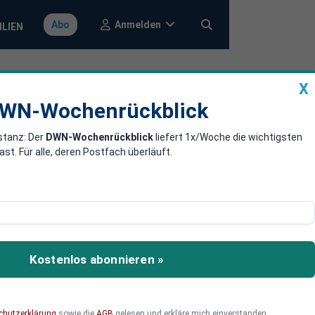
Anmelden
Abo
ILIEN
X
a
DWN-Wochenrückblick
WN-Wochenrückblick
stanz: Der
DWN-Wochenrückblick
liefert 1x/Woche die wichtigsten
zerne nimmt
. Für alle, deren Postfach überläuft.
smaßes: Mit Milliarden
Kostenlos abonnieren »
chutzerklärung
sowie die
AGB
gelesen und erkläre mich einverstanden.