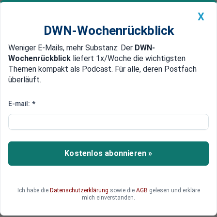
X
DWN-Wochenrückblick
Weniger E-Mails, mehr Substanz: Der
DWN-
Geldanlage Premium
Newsticker
MEIN DWN:
Wochenrückblick
liefert 1x/Woche die wichtigsten
Edelmetalle
DWN-Magazin
China
Themen kompakt als Podcast. Für alle, deren Postfach
überläuft.
DWN-Wochenrückblick
Auto Premium
ESG-Wende: Banken öffnen sich
E-mail:
*
für Rüstungsfinanzierung
Lange galten Rüstungsfirmen als tabu für ESG-
Investoren – jetzt vollzieht die deutsche
Kostenlos abonnieren »
Finanzwelt offenbar eine Kehrtwende. Sicherheit
wird plötzlich zum moralischen Imperativ, Banken
öffnen ihre Kassen für Waffenprojekte. Was
Ich habe die
Datenschutzerklärung
sowie die
AGB
gelesen und erkläre
steckt hinter diesem Kurswechsel?
mich einverstanden.