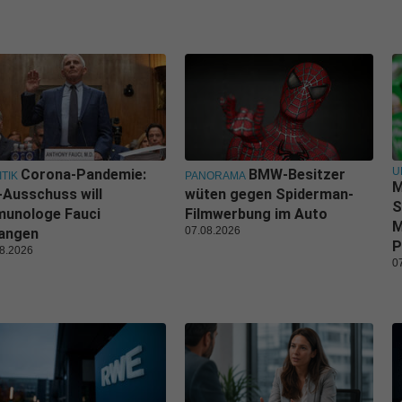
U
Corona-Pandemie:
BMW-Besitzer
ITIK
PANORAMA
M
Ausschuss will
wüten gegen Spiderman-
S
munologe Fauci
Filmwerbung im Auto
M
07.08.2026
langen
P
8.2026
0