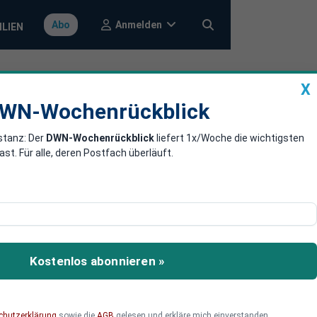
Anmelden
Abo
ILIEN
X
a
DWN-Wochenrückblick
WN-Wochenrückblick
stanz: Der
DWN-Wochenrückblick
liefert 1x/Woche die wichtigsten
d 2027 eine
. Für alle, deren Postfach überläuft.
ler Merz kann sich sehr
eyen als
Kostenlos abonnieren »
chutzerklärung
sowie die
AGB
gelesen und erkläre mich einverstanden.