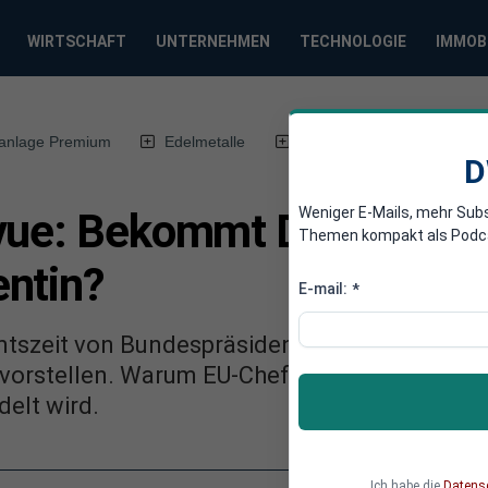
WIRTSCHAFT
UNTERNEHMEN
TECHNOLOGIE
IMMOB
anlage Premium
Edelmetalle
DWN-Magazin
Chin
D
Weniger E-Mails, mehr Sub
vue: Bekommt Deutschlan
Themen kompakt als Podcast
ntin?
E-mail:
*
mtszeit von Bundespräsident Steinmeier. Kanz
 vorstellen. Warum EU-Chefin Ursula von der L
elt wird.
Ich habe die
Datens