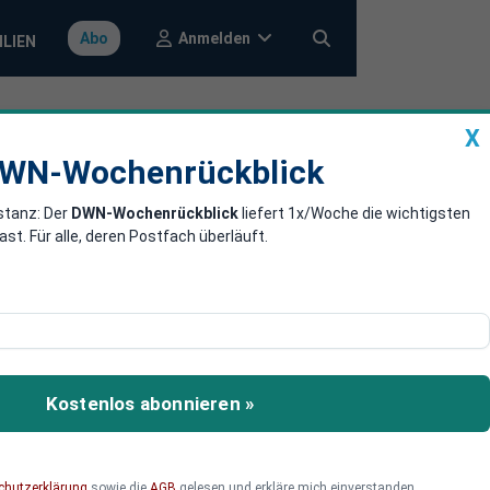
Anmelden
Abo
ILIEN
X
a
DWN-Wochenrückblick
WN-Wochenrückblick
stanz: Der
DWN-Wochenrückblick
liefert 1x/Woche die wichtigsten
. Für alle, deren Postfach überläuft.
 die PayPal-
inne: Bei PayPal
Kostenlos abonnieren »
en und sich sogar die
h. Wie sollten Anleger auf
chutzerklärung
sowie die
AGB
gelesen und erkläre mich einverstanden.