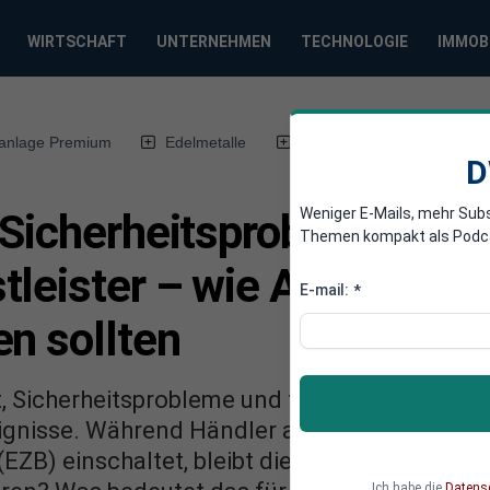
WIRTSCHAFT
UNTERNEHMEN
TECHNOLOGIE
IMMOB
anlage Premium
Edelmetalle
DWN-Magazin
Chin
D
Weniger E-Mails, mehr Sub
 Sicherheitsproblem beim
Themen kompakt als Podcast
leister – wie Anleger auf
E-mail:
*
n sollten
t, Sicherheitsprobleme und trotzdem Kursgew
eignisse. Während Händler auf Zahlungen wart
ZB) einschaltet, bleibt die Börse optimistisc
Ich habe die
Datens