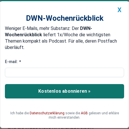
X
DWN-Wochenrückblick
Weniger E-Mails, mehr Substanz: Der
DWN-
Geldanlage Premium
Newsticker
MEIN DWN:
Wochenrückblick
liefert 1x/Woche die wichtigsten
Edelmetalle
DWN-Magazin
China
Themen kompakt als Podcast. Für alle, deren Postfach
überläuft.
DWN-Wochenrückblick
Auto Premium
Siemens-Aktie: Unternehmen
E-mail:
*
formiert europäische KI-Allianz
für den Maschinenbau
Kostenlos abonnieren »
Während Europa bei der allgemeinen künstlichen
Intelligenz oft hinterherhinkt, sieht es in der
industriellen KI deutlich besser aus. Siemens
setzt jetzt auf eine neue Allianz, um seine
Ich habe die
Datenschutzerklärung
sowie die
AGB
gelesen und erkläre
mich einverstanden.
Position in diesem Wachstumsmarkt zu stärken
und die industrielle KI voranzutreiben.