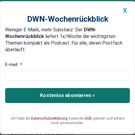
X
DWN-Wochenrückblick
Weniger E-Mails, mehr Substanz: Der
DWN-
Geldanlage Premium
Newsticker
MEIN DWN:
Wochenrückblick
liefert 1x/Woche die wichtigsten
Edelmetalle
DWN-Magazin
China
Themen kompakt als Podcast. Für alle, deren Postfach
überläuft.
DWN-Wochenrückblick
Auto Premium
Digitale Krankmeldung und eAU:
E-mail:
*
Rechte, Pflichten und Grenzen
im Krankheitsfall
Kostenlos abonnieren »
Wer sich krankmeldet, steht oft vor Fragen: Wann
muss ich Bescheid sagen? Was darf ich trotz
Krankschreibung tun? Und welche Fehler können
sogar zur Kündigung führen? Eine Krankmeldung
Ich habe die
Datenschutzerklärung
sowie die
AGB
gelesen und erkläre
mich einverstanden.
klingt einfach – doch sie birgt mehr rechtliche
Fallstricke, als viele denken.