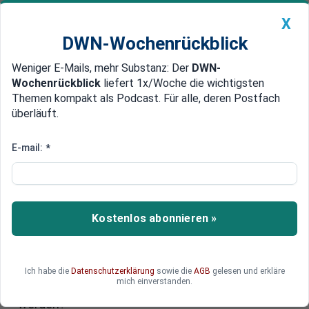
X
DWN-Wochenrückblick
Weniger E-Mails, mehr Substanz: Der
DWN-
Geldanlage Premium
Newsticker
MEIN DWN:
Wochenrückblick
liefert 1x/Woche die wichtigsten
Edelmetalle
DWN-Magazin
China
Themen kompakt als Podcast. Für alle, deren Postfach
überläuft.
DWN-Wochenrückblick
Auto Premium
Reformen in Europa: Wie der
E-mail:
*
schleppende Fortschritt den
Wettbewerb gefährdet
Kostenlos abonnieren »
Europa steht vor wachsenden wirtschaftlichen
und geopolitischen Herausforderungen. Kann die
Union unter diesen Bedingungen den Rückstand
gegenüber globalen Wettbewerbern aufholen,
Ich habe die
Datenschutzerklärung
sowie die
AGB
gelesen und erkläre
mich einverstanden.
oder müssen die Mitgliedstaaten selbst aktiv
werden?