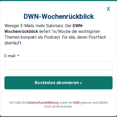
X
DWN-Wochenrückblick
Weniger E-Mails, mehr Substanz: Der
DWN-
Geldanlage Premium
Newsticker
MEIN DWN:
Wochenrückblick
liefert 1x/Woche die wichtigsten
Edelmetalle
DWN-Magazin
China
Themen kompakt als Podcast. Für alle, deren Postfach
überläuft.
DWN-Wochenrückblick
Auto Premium
Teurer Überziehungs-Kredit:
E-mail:
*
Fast 20 Prozent Zinsen
Das Girokonto dauerhaft in den Miesen
stehenzulassen, ist keine gute Idee. Eine
Kostenlos abonnieren »
Auswertung zeigt, dass vor allem bei kleineren
Banken der Dispokredit sehr teuer ist. Warum
viele Bankkunden für Dispokredite fast 20
Ich habe die
Datenschutzerklärung
sowie die
AGB
gelesen und erkläre
Prozent Zinsen zahlen müssen.
mich einverstanden.