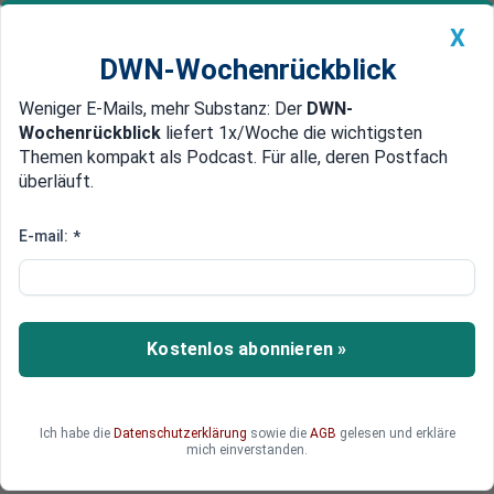
X
DWN-Wochenrückblick
Weniger E-Mails, mehr Substanz: Der
DWN-
Geldanlage Premium
Newsticker
MEIN DWN:
Wochenrückblick
liefert 1x/Woche die wichtigsten
Edelmetalle
DWN-Magazin
China
Themen kompakt als Podcast. Für alle, deren Postfach
überläuft.
DWN-Wochenrückblick
Auto Premium
Stromproduktion: Rekord bei
E-mail:
*
Strom aus Wind und Sonne
Deutschlands Stromproduktion hat im Sommer
neue Rekorde erreicht: Windkraft und
Kostenlos abonnieren »
Photovoltaik dominieren, Kohle verliert weiter.
Doch parallel kündigt die Regierung zusätzliche
Gaskraftwerke an.
Ich habe die
Datenschutzerklärung
sowie die
AGB
gelesen und erkläre
mich einverstanden.