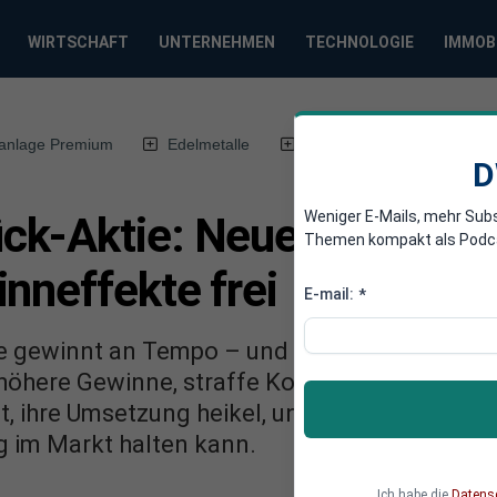
WIRTSCHAFT
UNTERNEHMEN
TECHNOLOGIE
IMMOB
anlage Premium
Edelmetalle
DWN-Magazin
Chin
D
Weniger E-Mails, mehr Sub
k-Aktie: Neue Strategie 
Themen kompakt als Podcast
nneffekte frei
E-mail:
*
 gewinnt an Tempo – und das aus gutem Grun
 höhere Gewinne, straffe Kosten und großzü
t, ihre Umsetzung heikel, und die entscheiden
 im Markt halten kann.
Ich habe die
Datens