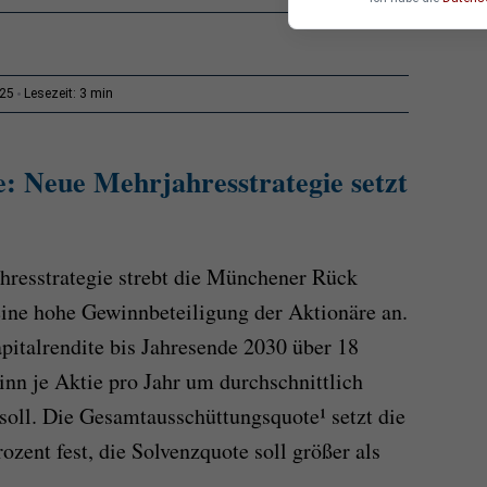
3 min
:25
Lesezeit:
 Neue Mehrjahresstrategie setzt
resstrategie strebt die Münchener Rück
ine hohe Gewinnbeteiligung der Aktionäre an.
pitalrendite bis Jahresende 2030 über 18
inn je Aktie pro Jahr um durchschnittlich
soll. Die Gesamtausschüttungsquote¹ setzt die
zent fest, die Solvenzquote soll größer als