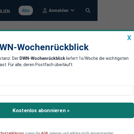
Anmelden
Abo
ILIEN
X
a
DWN-Wochenrückblick
WN-Wochenrückblick
stanz: Der
DWN-Wochenrückblick
liefert 1x/Woche die wichtigsten
setzt
. Für alle, deren Postfach überläuft.
d. Die neue Strategie
gige Ausschüttungen. Doch
Kostenlos abonnieren »
de Frage lautet, ob der
chutzerklärung
sowie die
AGB
gelesen und erkläre mich einverstanden.