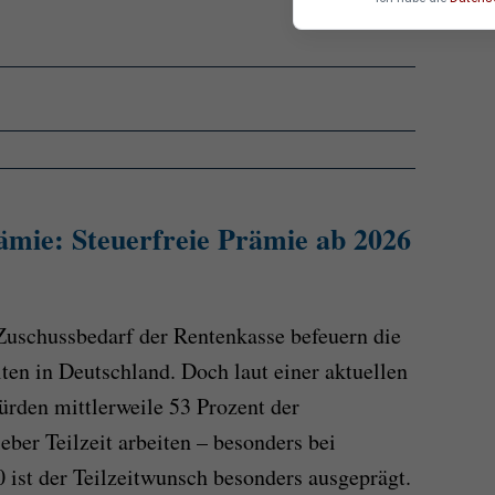
ämie: Steuerfreie Prämie ab 2026
Zuschussbedarf der Rentenkasse befeuern die
ten in Deutschland. Doch laut einer aktuellen
rden mittlerweile 53 Prozent der
ber Teilzeit arbeiten – besonders bei
 ist der Teilzeitwunsch besonders ausgeprägt.