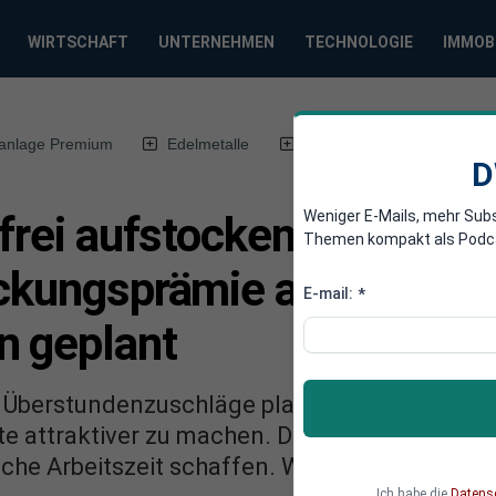
WIRTSCHAFT
UNTERNEHMEN
TECHNOLOGIE
IMMOB
anlage Premium
Edelmetalle
DWN-Magazin
Chin
D
Weniger E-Mails, mehr Sub
rfrei aufstocken?
Themen kompakt als Podcast
ockungsprämie ab 2026 fü
E-mail:
*
n geplant
 Überstundenzuschläge plant die Bundesregi
fte attraktiver zu machen. Die Teilzeitaufstoc
iche Arbeitszeit schaffen. Welche Voraussetz
Ich habe die
Datens