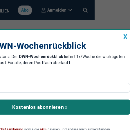
Anmelden
Abo
ILIEN
X
a
DWN-Wochenrückblick
WN-Wochenrückblick
stanz: Der
DWN-Wochenrückblick
liefert 1x/Woche die wichtigsten
. Für alle, deren Postfach überläuft.
r mehr
erung den Arbeitsmarkt ab
Kostenlos abonnieren »
kungsprämie soll Anreize
ungen für die neue
chutzerklärung
sowie die
AGB
gelesen und erkläre mich einverstanden.