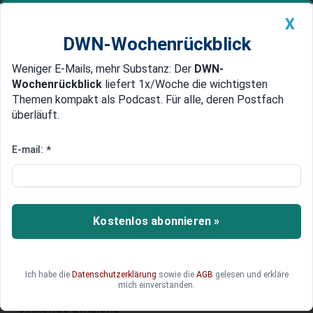
X
DWN-Wochenrückblick
Weniger E-Mails, mehr Substanz: Der
DWN-
Geldanlage Premium
Newsticker
MEIN DWN:
Wochenrückblick
liefert 1x/Woche die wichtigsten
Edelmetalle
DWN-Magazin
China
Themen kompakt als Podcast. Für alle, deren Postfach
überläuft.
DWN-Wochenrückblick
Auto Premium
Mehr Arbeit – weniger Erfolg?
E-mail:
*
Warum lange Arbeitswochen
schaden
Kostenlos abonnieren »
Die Bundesregierung prüft längere Arbeitszeiten
– theoretisch könnten Beschäftigte künftig bis
zu 73,5 Stunden pro Woche arbeiten. Experten
warnen: Mehr Stunden bedeuten nicht mehr
Ich habe die
Datenschutzerklärung
sowie die
AGB
gelesen und erkläre
mich einverstanden.
Produktivität, sondern Stress, Krankheit und
sinkende Effizienz