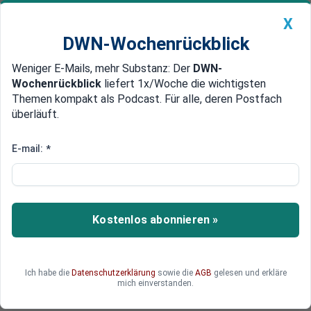
X
DWN-Wochenrückblick
Weniger E-Mails, mehr Substanz: Der
DWN-
Geldanlage Premium
Newsticker
MEIN DWN:
Wochenrückblick
liefert 1x/Woche die wichtigsten
Edelmetalle
DWN-Magazin
China
Themen kompakt als Podcast. Für alle, deren Postfach
überläuft.
DWN-Wochenrückblick
Auto Premium
US-Börsen: Vierter Gewinntag in
E-mail:
*
Folge: S&P 500 erreicht neues
Rekordhoch
Kostenlos abonnieren »
Die Wall Street verzeichnete den vierten
Gewinntag in Folge, in dessen Verlauf der S&P
500 ein neues Allzeithoch markierte.
Ich habe die
Datenschutzerklärung
sowie die
AGB
gelesen und erkläre
mich einverstanden.