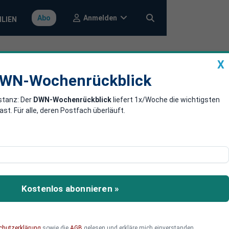
Anmelden
Abo
ILIEN
X
a
DWN-Wochenrückblick
WN-Wochenrückblick
stanz: Der
DWN-Wochenrückblick
liefert 1x/Woche die wichtigsten
eg: Was steckt
. Für alle, deren Postfach überläuft.
el wächst der Druck, auf
at die EU wirklich – und
Kostenlos abonnieren »
nn aus Politik ein
chutzerklärung
sowie die
AGB
gelesen und erkläre mich einverstanden.