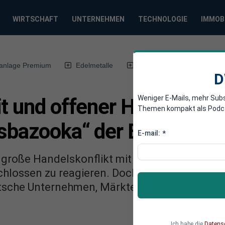
WIRTSCHAFT
UNTERNEHMEN
TECHNOLOGIE
IMMOB
anlage Premium
Edelmetalle
DWN-Magazin
Chin
D
Weniger E-Mails, mehr Sub
t und offener Handelskri
Themen kompakt als Podcast
lsbazooka“ der EU?
E-mail:
*
große Handelskonflikt mit den USA? In Brüss
hlossen zu reagieren. Doch welche Optionen h
tsche Unternehmen, Märkte und Investoren, we
Ich habe die
Datens