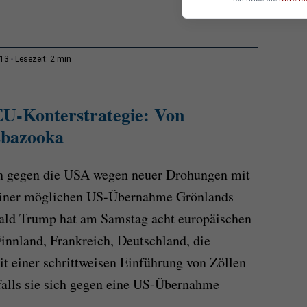
2 min
:13
Lesezeit:
EU-Konterstrategie: Von
sbazooka
 gegen die USA wegen neuer Drohungen mit
 einer möglichen US-Übernahme Grönlands
ald Trump hat am Samstag acht europäischen
innland, Frankreich, Deutschland, die
t einer schrittweisen Einführung von Zöllen
 falls sie sich gegen eine US-Übernahme