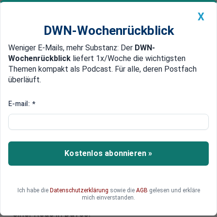
X
DWN-Wochenrückblick
Weniger E-Mails, mehr Substanz: Der
DWN-
Geldanlage Premium
Newsticker
MEIN DWN:
Wochenrückblick
liefert 1x/Woche die wichtigsten
Edelmetalle
DWN-Magazin
China
Themen kompakt als Podcast. Für alle, deren Postfach
überläuft.
DWN-Wochenrückblick
Auto Premium
EU-Spitze weist Trump auf dem
E-mail:
*
WEF in Davos zurecht: „Ein
Abkommen ist ein Abkommen“
Kostenlos abonnieren »
Die Zoll-Drohungen der USA nach der Grönland-
Krise seien ein Fehler – und die Antwort der EU
werde „unerschütterlich, geschlossen und
verhältnismäßig“ ausfallen, sagte EU-
Ich habe die
Datenschutzerklärung
sowie die
AGB
gelesen und erkläre
mich einverstanden.
Kommissionspräsidentin Ursula von der Leyen in
einer Rede in Davos.