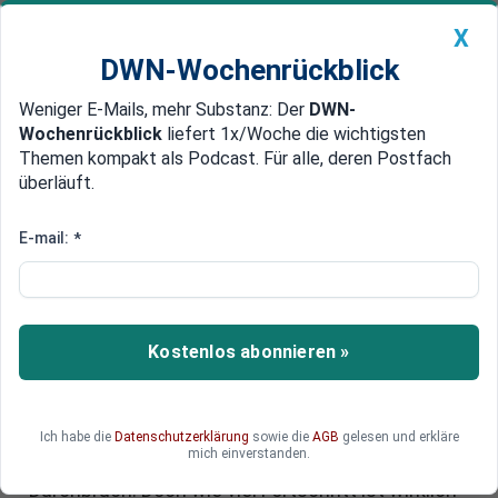
X
DWN-Wochenrückblick
Weniger E-Mails, mehr Substanz: Der
DWN-
Geldanlage Premium
Newsticker
MEIN DWN:
Wochenrückblick
liefert 1x/Woche die wichtigsten
Edelmetalle
DWN-Magazin
China
Themen kompakt als Podcast. Für alle, deren Postfach
überläuft.
DWN-Wochenrückblick
Auto Premium
Wie viel Fortschritt braucht das
E-mail:
*
Elektroauto? 3 E-Auto-Trends
im Check
Kostenlos abonnieren »
Das Elektroauto steht an der nächsten Schwelle:
Nicht mehr nur Reichweite zählt, sondern
Komfort, Tempo und cleverer Energieeinsatz.
Induktives Laden, Rückspeisung ins Hausnetz
Ich habe die
Datenschutzerklärung
sowie die
AGB
gelesen und erkläre
mich einverstanden.
und Megawatt-Power versprechen den
Durchbruch. Doch wie viel Fortschritt ist wirklich