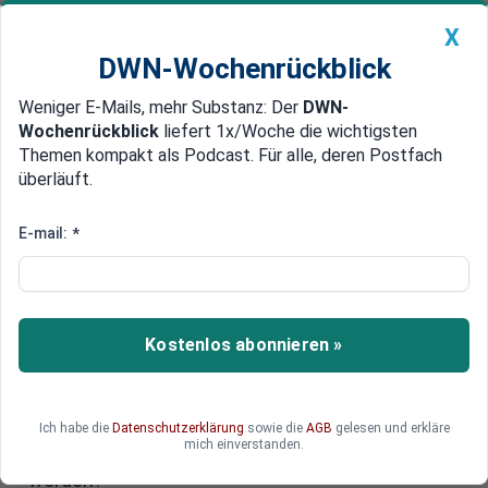
X
DWN-Wochenrückblick
Weniger E-Mails, mehr Substanz: Der
DWN-
Geldanlage Premium
Newsticker
MEIN DWN:
Wochenrückblick
liefert 1x/Woche die wichtigsten
Edelmetalle
DWN-Magazin
China
Themen kompakt als Podcast. Für alle, deren Postfach
überläuft.
DWN-Wochenrückblick
Auto Premium
Absage bei der Wohnungssuche:
E-mail:
*
Wann ist eine Wohnungsabsage
rechtswidrig?
Kostenlos abonnieren »
Die Wohnungssuche kann frustrierend sein,
selbst wenn Einkommen und Bonität stimmen.
Manchmal steckt hinter Absagen mehr als nur
Zufall. Doch woran erkennen Bewerber, ob sie
Ich habe die
Datenschutzerklärung
sowie die
AGB
gelesen und erkläre
mich einverstanden.
unfair behandelt oder sogar diskriminiert
werden?