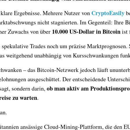
CryptoEasily
 klare Ergebnisse. Mehrere Nutzer von
be
rktabschwungs nicht stagnierten. Im Gegenteil: Ihre 
10.000 US-Dollar in Bitcoin
cher Zuwachs von über
ist 
 spekulative Trades noch um präzise Marktprognosen. S
as weitgehend unabhängig von Kursschwankungen funkt
schwanken – das Bitcoin-Netzwerk jedoch läuft ununter
lohnungen ausgeschüttet. Der entscheidende Unterschied
ob man aktiv am Produktionsproz
agt, sondern darin,
reise zu warten
.
an.
britannien ansässige Cloud-Mining-Plattform, die den 