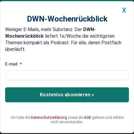
X
DWN-Wochenrückblick
Weniger E-Mails, mehr Substanz: Der
DWN-
Geldanlage Premium
Newsticker
MEIN DWN:
Wochenrückblick
liefert 1x/Woche die wichtigsten
Edelmetalle
DWN-Magazin
China
Themen kompakt als Podcast. Für alle, deren Postfach
überläuft.
DWN-Wochenrückblick
Auto Premium
US-Marktbericht: Wall Street
E-mail:
*
klettert trotz Rückschlag bei
Friedensplan leicht ins Plus
Kostenlos abonnieren »
Geopolitische Spannungen treffen auf Börsen-
Optimismus – erfahren Sie, was die Märkte jetzt
bewegt.
Ich habe die
Datenschutzerklärung
sowie die
AGB
gelesen und erkläre
mich einverstanden.