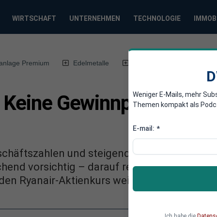
WIRTSCHAFT
UNTERNEHMEN
TECHNOLOGIE
IMMOB
anlage Premium
Edelmetalle
DWN-Magazin
Chin
D
Weniger E-Mails, mehr Sub
: Keine Gewinnprognose w
Themen kompakt als Podcast
E-mail:
*
schäftszahlen und steigende Umsätze, doch be
hend vorsichtig – darauf reagiert die Ryana
den Ryanair-Aktienkurs weitergeht und wie An
Ich habe die
Datens