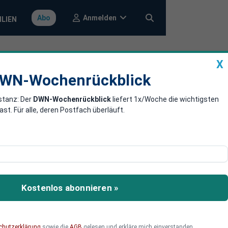
Anmelden
Abo
ILIEN
X
a
DWN-Wochenrückblick
WN-Wochenrückblick
stanz: Der
DWN-Wochenrückblick
liefert 1x/Woche die wichtigsten
egen Iran-
. Für alle, deren Postfach überläuft.
im Ausblick bleibt die
ir-Aktie am Montag
Kostenlos abonnieren »
leger reagieren sollten.
chutzerklärung
sowie die
AGB
gelesen und erkläre mich einverstanden.