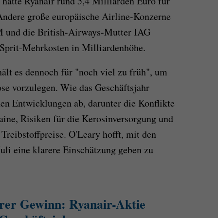
 hatte Ryanair rund 5,4 Milliarden Euro für
 Andere große europäische Airline-Konzerne
M und die British-Airways-Mutter IAG
 Sprit-Mehrkosten in Milliardenhöhe.
lt es dennoch für "noch viel zu früh", um
se vorzulegen. Wie das Geschäftsjahr
nen Entwicklungen ab, darunter die Konflikte
ine, Risiken für die Kerosinversorgung und
reibstoffpreise. O'Leary hofft, mit den
uli eine klarere Einschätzung geben zu
rer Gewinn: Ryanair-Aktie