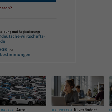
gessen?
meldung und Registrierung:
@deutsche-wirtschafts-
.de
AGB
und
zbestimmungen
Auto-
KI verändert
HNOLOGIE
TECHNOLOGIE
F