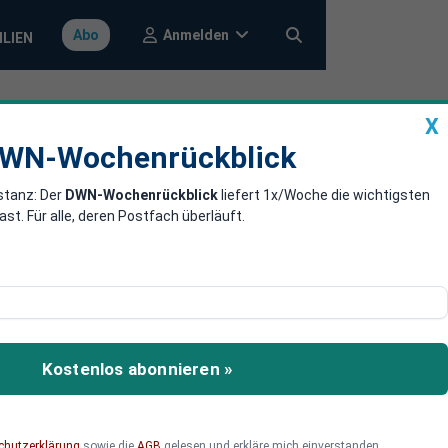
Anmelden
Abo
ILIEN
X
a
DWN-Wochenrückblick
WN-Wochenrückblick
stanz: Der
DWN-Wochenrückblick
liefert 1x/Woche die wichtigsten
ht Anleger an
. Für alle, deren Postfach überläuft.
uen Zuspitzung im Nahen
en die Märkte deutlich.
Kostenlos abonnieren »
chutzerklärung
sowie die
AGB
gelesen und erkläre mich einverstanden.