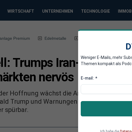
WIRTSCHAFT
UNTERNEHMEN
TECHNOLOGIE
IMMOB
anlage Premium
Edelmetalle
DWN-Magazin
Chin
D
Weniger E-Mails, mehr Sub
ll: Trumps Iran-Kurs mac
Themen kompakt als Podcast
ärkten nervös
E-mail:
*
der Hoffnung wächst die Angst vor einer ne
ald Trump und Warnungen aus dem Iran beweg
r spürbar.
Ich habe die
Datens