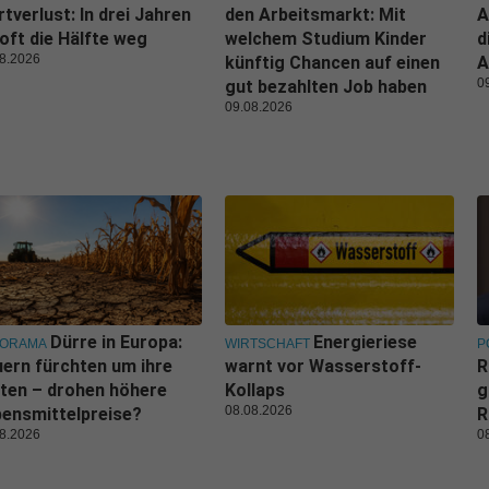
tverlust: In drei Jahren
den Arbeitsmarkt: Mit
A
 oft die Hälfte weg
welchem Studium Kinder
d
8.2026
künftig Chancen auf einen
A
0
gut bezahlten Job haben
09.08.2026
Dürre in Europa:
Energieriese
NORAMA
WIRTSCHAFT
P
ern fürchten um ihre
warnt vor Wasserstoff-
R
ten – drohen höhere
Kollaps
g
08.08.2026
ensmittelpreise?
R
8.2026
0