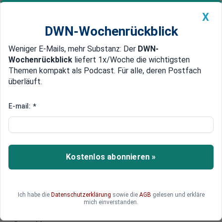
X
DWN-Wochenrückblick
Weniger E-Mails, mehr Substanz: Der
DWN-
Geldanlage Premium
Newsticker
MEIN DWN:
Wochenrückblick
liefert 1x/Woche die wichtigsten
Edelmetalle
DWN-Magazin
China
Themen kompakt als Podcast. Für alle, deren Postfach
überläuft.
DWN-Wochenrückblick
Auto Premium
Microsoft-Aktie: Ist der Absturz
E-mail:
*
schon die neue Kaufchance?
Die Microsoft-Aktie hat deutlich verloren, und
plötzlich wirkt selbst einer der mächtigsten
Kostenlos abonnieren »
Tech-Konzerne verwundbar. Anleger fürchten,
dass KI das profitable Softwaregeschäft
angreift. Doch genau diese Angst könnte zu weit
Ich habe die
Datenschutzerklärung
sowie die
AGB
gelesen und erkläre
gehen. Microsoft verdient nicht nur an Software,
mich einverstanden.
sondern auch an Cloud, KI-Rechenleistung und