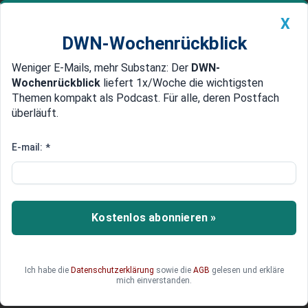
X
DWN-Wochenrückblick
Weniger E-Mails, mehr Substanz: Der
DWN-
Geldanlage Premium
Newsticker
MEIN DWN:
Wochenrückblick
liefert 1x/Woche die wichtigsten
Edelmetalle
DWN-Magazin
China
Themen kompakt als Podcast. Für alle, deren Postfach
überläuft.
DWN-Wochenrückblick
Auto Premium
Schwarz-Gruppe macht Lidl zum
E-mail:
*
Wachstumsriesen
Lidl wächst, Kaufland expandiert, und die
Schwarz-Gruppe baut ihre Macht in Europa
Kostenlos abonnieren »
weiter aus. Doch hinter den Milliardenumsätzen
steckt mehr als klassischer Einzelhandel.
Produktion, Recycling und ein gewaltiges KI-
Ich habe die
Datenschutzerklärung
sowie die
AGB
gelesen und erkläre
Datenzentrum in Deutschland zeigen, wie der
mich einverstanden.
Konzern den Handel der Zukunft neu ordnet.