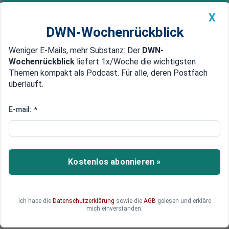
X
DWN-Wochenrückblick
Weniger E-Mails, mehr Substanz: Der
DWN-
Geldanlage Premium
Newsticker
MEIN DWN:
Wochenrückblick
liefert 1x/Woche die wichtigsten
Edelmetalle
DWN-Magazin
China
Themen kompakt als Podcast. Für alle, deren Postfach
überläuft.
DWN-Wochenrückblick
Auto Premium
Geld für alle
E-mail:
*
Hollande: EZB soll Kredite direkt
an Staaten vergeben
Francois Hollande will eine radikale Erweiterung
Kostenlos abonnieren »
des EZB-Mandats. Die EZB soll Kredite nicht
mehr nur an die Banken, sondern direkt an
notleidende Staaten vergeben. Er räumt ein, dass
Ich habe die
Datenschutzerklärung
sowie die
AGB
gelesen und erkläre
die Deutschen das nicht gerne hören werden.
mich einverstanden.