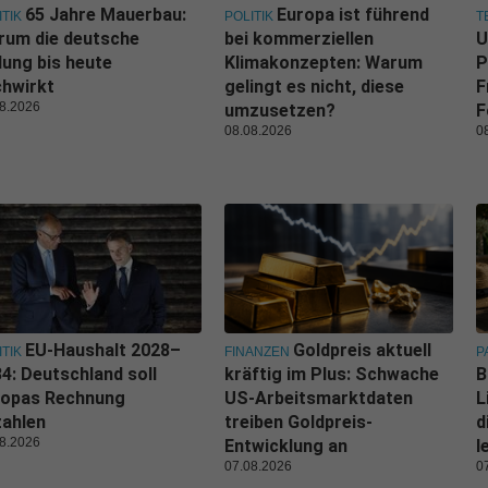
65 Jahre Mauerbau:
Europa ist führend
ITIK
POLITIK
T
rum die deutsche
bei kommerziellen
U
lung bis heute
Klimakonzepten: Warum
P
hwirkt
gelingt es nicht, diese
F
8.2026
umzusetzen?
F
08.08.2026
0
EU-Haushalt 2028–
Goldpreis aktuell
ITIK
FINANZEN
P
4: Deutschland soll
kräftig im Plus: Schwache
B
ropas Rechnung
US-Arbeitsmarktdaten
L
zahlen
treiben Goldpreis-
d
8.2026
Entwicklung an
l
07.08.2026
0