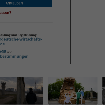
ANMELDEN
gessen?
meldung und Registrierung:
@deutsche-wirtschafts-
.de
AGB
und
zbestimmungen