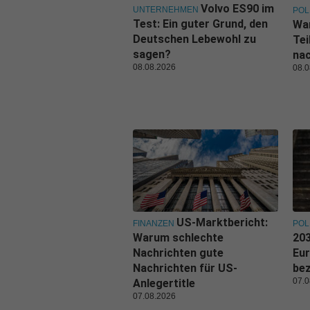
Volvo ES90 im
UNTERNEHMEN
POL
Test: Ein guter Grund, den
Wa
Deutschen Lebewohl zu
Tei
sagen?
nac
08.08.2026
08.0
US-Marktbericht:
FINANZEN
POL
Warum schlechte
203
Nachrichten gute
Eu
Nachrichten für US-
be
07.0
Anlegertitle
07.08.2026