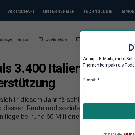
WIRTSCHAFT
UNTERNEHMEN
TECHNOLOGIE
IMMOB
anlage Premium
Edelmetalle
DWN-Magazin
Chin
D
Weniger E-Mails, mehr Sub
ls 3.400 Italiener kassie
Themen kompakt als Podcast
erstützung
E-mail:
*
sich in diesem Jahr fälschlicher Weise als 
essen Rente und soziale Unterstützung erhal
 liege bei rund 60 Millionen Euro.
Ich habe die
Datens