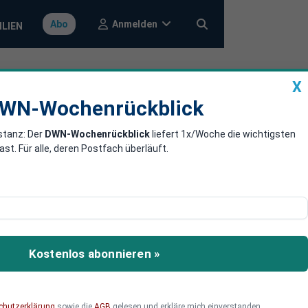
Anmelden
Abo
ILIEN
X
a
DWN-Wochenrückblick
WN-Wochenrückblick
stanz: Der
DWN-Wochenrückblick
liefert 1x/Woche die wichtigsten
rten zu Unrecht
. Für alle, deren Postfach überläuft.
Arme und Erwerbsunfähige
ten, so die italienische
Kostenlos abonnieren »
chutzerklärung
sowie die
AGB
gelesen und erkläre mich einverstanden.