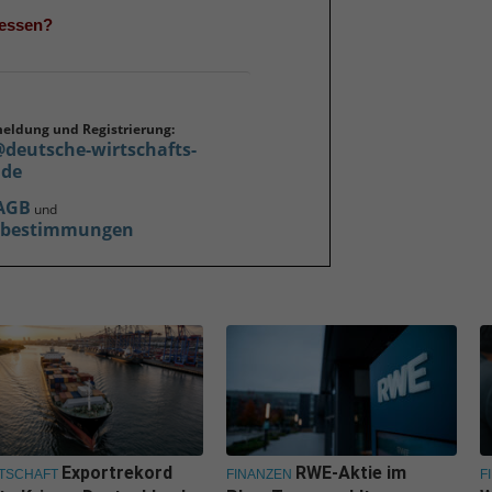
gessen?
meldung und Registrierung:
@deutsche-wirtschafts-
.de
AGB
und
zbestimmungen
Exportrekord
RWE-Aktie im
TSCHAFT
FINANZEN
F