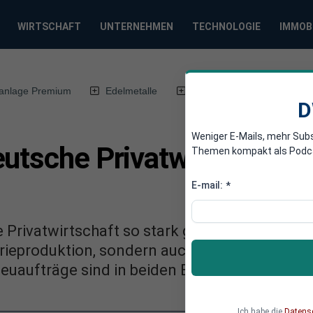
WIRTSCHAFT
UNTERNEHMEN
TECHNOLOGIE
IMMOB
anlage Premium
Edelmetalle
DWN-Magazin
Chin
D
Weniger E-Mails, mehr Sub
utsche Privatwirtschaft s
Themen kompakt als Podcast
E-mail:
*
 Privatwirtschaft so stark geschrumpft, wie s
trieproduktion, sondern auch der Service-Sek
euaufträge sind in beiden Bereichen ebenfal
Ich habe die
Datens