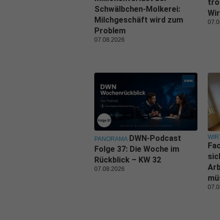
tro
Schwälbchen-Molkerei:
Wir
Milchgeschäft wird zum
07.0
Problem
07.08.2026
WIR
DWN-Podcast
PANORAMA
Fa
Folge 37: Die Woche im
sic
Rückblick – KW 32
Ar
07.08.2026
mü
07.0