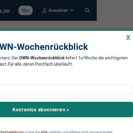
Anmelden
Abo
ILIEN
X
a
DWN-Wochenrückblick
WN-Wochenrückblick
stanz: Der
DWN-Wochenrückblick
liefert 1x/Woche die wichtigsten
etzt Talfahrt
. Für alle, deren Postfach überläuft.
eit drei Jahren nicht
tor verbuchte
Kostenlos abonnieren »
ls zurückgegangen.
chutzerklärung
sowie die
AGB
gelesen und erkläre mich einverstanden.