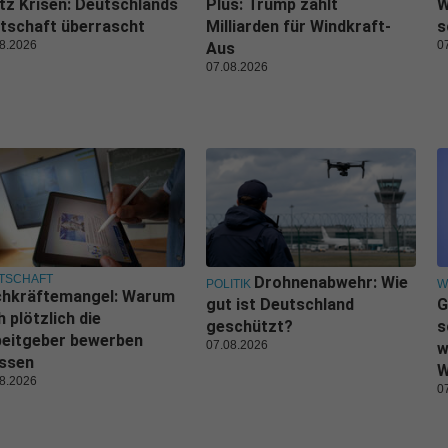
tz Krisen: Deutschlands
Plus: Trump zahlt
W
tschaft überrascht
Milliarden für Windkraft-
s
8.2026
0
Aus
07.08.2026
TSCHAFT
Drohnenabwehr: Wie
POLITIK
W
chkräftemangel: Warum
gut ist Deutschland
G
h plötzlich die
geschützt?
s
beitgeber bewerben
07.08.2026
w
ssen
W
8.2026
0